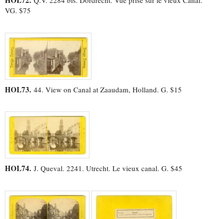
HOL72.
Q.V. 2284 bis. Dordrecht. Vue prise sur le vieux Canal.
VG. $75
HOL73.
44. View on Canal at Zaaudam, Holland. G. $15
HOL74.
J. Queval. 2241. Utrecht. Le vieux canal. G. $45